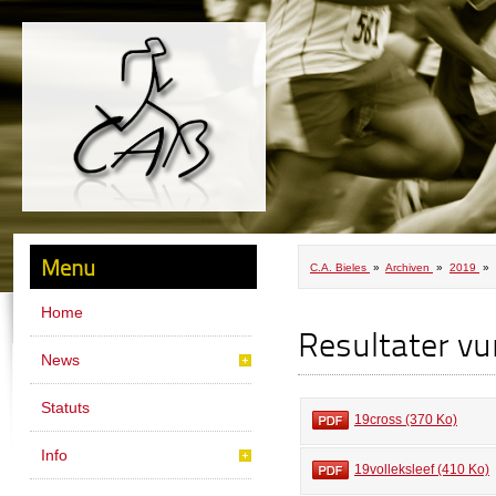
Menu
C.A. Bieles
»
Archiven
»
2019
» 
Home
Resultater vu
News
Statuts
19cross (370 Ko)
Info
19volleksleef (410 Ko)