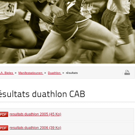
.A. Bieles
»
Manifestatiounen
»
Duathlon
» résultats
ésultats duathlon CAB
resultats duathlon 2005 (45 Ko)
resultats duathlon 2006 (39 Ko)