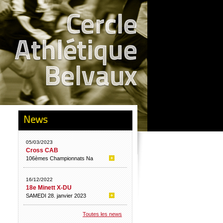
News
05/03/2023
Cross CAB
106èmes Championnats Na
16/12/2022
18e Minett X-DU
SAMEDI 28. janvier 2023
Toutes les news