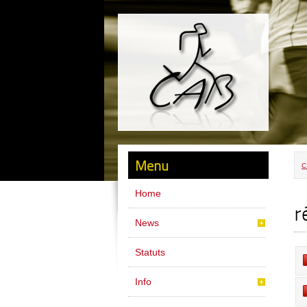
Menu
C
Home
r
News
Statuts
Info